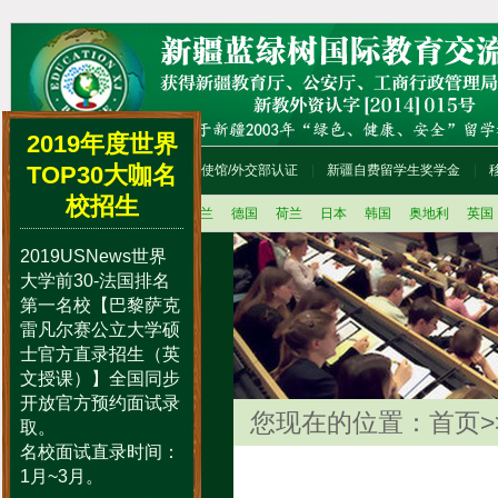
2019年度世界
TOP30大咖名
首页
留学咨询流程
使馆/外交部认证
新疆自费留学生奖学金
校招生
法国
美国
加拿大
新西兰
德国
荷兰
日本
韩国
奥地利
英国
2019USNews世界
留学办理程序
大学前30-法国排名
留学语言辅导培训
第一名校【巴黎萨克
留学动态
雷凡尔赛公立大学硕
士官方直录招生（英
国外学历学位认证
文授课）】全国同步
留学人员档案存放
开放官方预约面试录
中国人才市场
您现在的位置：
首页
>
取。
中国国际教育巡回展
名校面试直录时间：
留学便礼包
1月~3月。